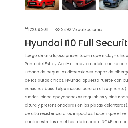
22.09.2011
2492 Visualizaciones
Hyundai I10 Full Securi
Luego de una lujosa presentaci-n que incluy- chic
Punta del Este y Caril- el nuevo modelo que se come
urbano de peque-as dimensiones, capaz de alberga
de los autos chicos, Hyundai apuesta fuerte con b
versiones base (algo inusual para en el segmento). 
ruedas, cinco apoyacabezas regulables y cinturone
altura y pretensionadores en las plazas delantera
de alta resistencia a los impactos, hacen que el ve
cuatro estrellas en el test de impacto NCAP europe