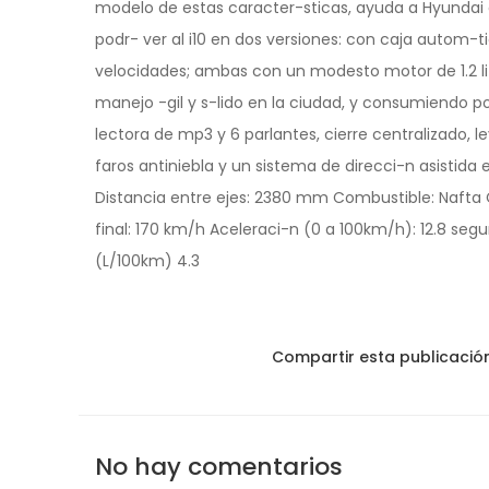
modelo de estas caracter-sticas, ayuda a Hyundai 
podr- ver al i10 en dos versiones: con caja autom
velocidades; ambas con un modesto motor de 1.2 litr
manejo -gil y s-lido en la ciudad, y consumiendo p
lectora de mp3 y 6 parlantes, cierre centralizado, l
faros antiniebla y un sistema de direcci-n asistida
Distancia entre ejes: 2380 mm Combustible: Nafta Cil
final: 170 km/h Aceleraci-n (0 a 100km/h): 12.8 s
(L/100km) 4.3
Compartir esta publicació
No hay comentarios