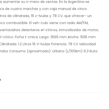
a aumentar su n-mero de ventas. En la Argentina se
-tica de cuatro marchas y con caja manual de cinco
os de cilindrada, 16 v-lvulas y 78 CV, que ofrecer- un
oco combustible. El veh-culo viene con radio AM/FM,
evantavidrios delanteros el-ctricos, inmovilizador de motor,
 el-ctrico. Ficha t-cnica: Largo: 3565 mm Ancho: 1595 mm
indrada: 1.2 Litros 16 V-lvulas Potencia: 78 CV Velocidad
egundos Consumo (aproximado): Urbano (L/100km) 6.3 Ruta
n