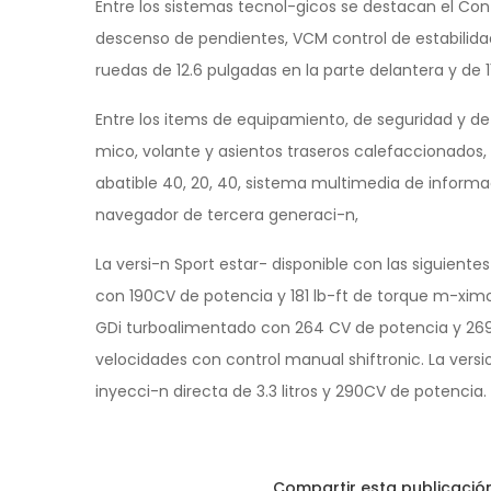
Entre los sistemas tecnol-gicos se destacan el Con
descenso de pendientes, VCM control de estabilidad,
ruedas de 12.6 pulgadas en la parte delantera y de 11
Entre los items de equipamiento, de seguridad y de
mico, volante y asientos traseros calefaccionados, 
abatible 40, 20, 40, sistema multimedia de informa
navegador de tercera generaci-n,
La versi-n Sport estar- disponible con las siguiente
con 190CV de potencia y 181 lb-ft de torque m-ximo
GDi turboalimentado con 264 CV de potencia y 26
velocidades con control manual shiftronic. La vers
inyecci-n directa de 3.3 litros y 290CV de potencia.
Compartir esta publicació