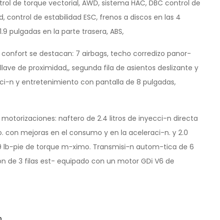
trol de torque vectorial, AWD, sistema HAC, DBC control de
 control de estabilidad ESC, frenos a discos en las 4
.9 pulgadas en la parte trasera, ABS,
 confort se destacan: 7 airbags, techo corredizo panor-
llave de proximidad,, segunda fila de asientos deslizante y
ci-n y entretenimiento con pantalla de 8 pulgadas,
s motorizaciones: naftero de 2.4 litros de inyecci-n directa
. con mejoras en el consumo y en la aceleraci-n. y 2.0
9 lb-pie de torque m-ximo.
Transmisi-n autom-tica
de 6
ion de 3 filas est- equipado con un motor GDi V6 de
n