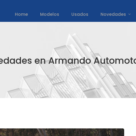
Home
Modelos
Usados
Novedades
edades en Armando Automoto